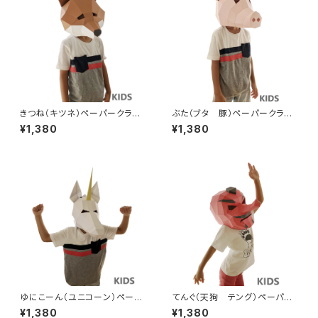
きつね（キツネ）ペーパークラフ
ぶた（ブタ 豚）ペーパークラフ
トマスク【子供用】かぶりもの
トマスク【子供用】かぶりもの
¥1,380
¥1,380
手作り人気動物シリーズ かぶ
手作り人気動物シリーズ かぶ
れますく ハロウィン仮装衣装
れますく ハロウィン仮装衣装
にも！【送料込】Fox 3D Mask
にも！【送料込】Pig 3D Mask
Papercraft For Kids DIY
Papercraft For Kids DIY
ゆにこーん（ユニコーン）ペーパ
てんぐ（天狗 テング）ペーパー
ークラフトマスク【子供用】かぶ
クラフトマスク【子供用】かぶりも
¥1,380
¥1,380