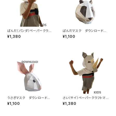
ぱんだ（パンダ）ペーパークラフ
ぱんだマスク ダウンロード
トマスク【子供用】かぶりもの
版 簡単手作りおもしろかわい
¥1,380
¥1,100
手作り人気動物シリーズ かぶ
い人気動物シリーズ パンダの
れますく ハロウィン仮装衣装
仮装衣装 ハロウィンにも！
にも！【送料込】Panda 3D Mas
k Papercraft For Kids DIY
うさぎマスク ダウンロード
さい（サイ）ペーパークラフトマス
版 簡単手作りおもしろかわい
ク【子供用】かぶりもの 手作り
¥1,100
¥1,380
い人気動物シリーズ ウサギの
人気動物シリーズ かぶれます
仮装衣装 ハロウィンにも！
く ハロウィン仮装衣装にも！
【送料込】Rhino 3D Mask Pa