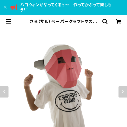
ハロウィンがやってくるぅ～ 作ってかぶって楽しも
う！！
さる（サル）ペーパークラフトマスク
【子供用】かぶりもの 手作り人気動
物シリーズ かぶれますく ハロウィ
ン仮装衣装にも！【送料込】Monkey
3D Mask Papercraft For Kids
DIY | ペーパークラフト かぶれます
く かぶりもの（被り物）動物マスク手
作り おもしろ（面白い）かわいい仮装
衣装 知育玩具 人気