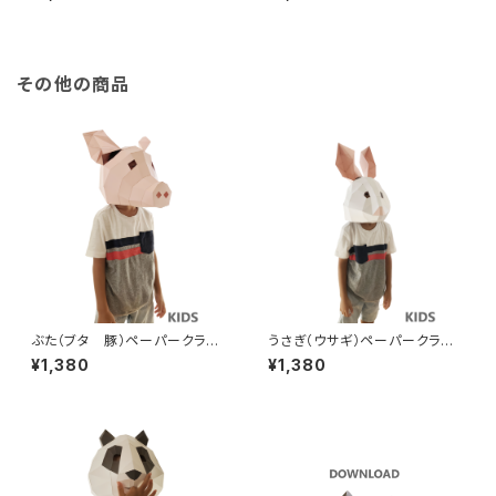
りもの 手作り人気動物シリー
の 手作り人気動物シリーズ
ズ かぶれますく ハロウィン
かぶれますく ハロウィン仮装
仮装衣装にも！【送料込】Unicor
衣装にも！【送料込】Tengu 3D
n 3D Mask Papercraft For
Mask Papercraft For Kids
Kids DIY
DIY
その他の商品
ぶた（ブタ 豚）ペーパークラフ
うさぎ（ウサギ）ペーパークラフト
トマスク【子供用】かぶりもの
マスク【子供用】かぶりもの 手
¥1,380
¥1,380
手作り人気動物シリーズ かぶ
作り人気動物シリーズ かぶれ
れますく ハロウィン仮装衣装
ますく ハロウィン仮装衣装に
にも！【送料込】Pig 3D Mask
も！【送料込】Rabbit 3D Mask
Papercraft For Kids DIY
Papercraft For Kids DIY