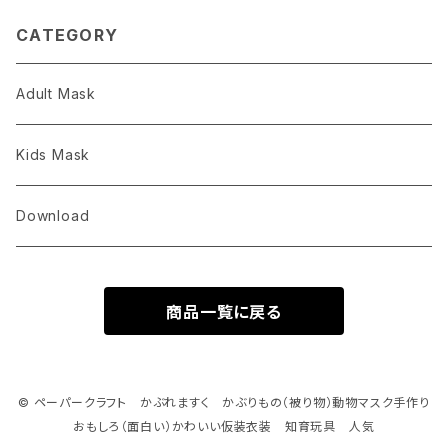
percraft For Kids DIY
CATEGORY
Adult Mask
Kids Mask
Download
商品一覧に戻る
© ペーパークラフト かぶれますく かぶりもの（被り物）動物マスク手作り
おもしろ（面白い）かわいい仮装衣装 知育玩具 人気