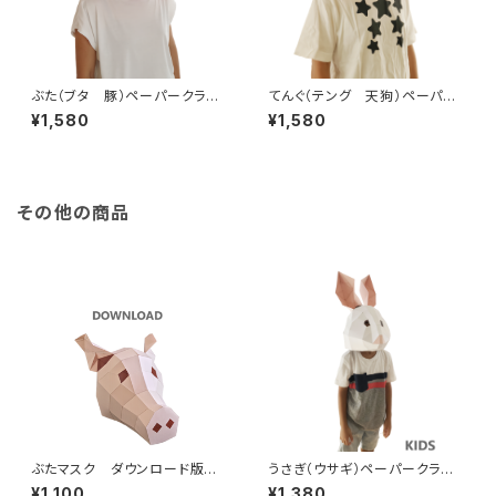
ぶた（ブタ 豚）ペーパークラフ
てんぐ（テング 天狗）ペーパー
トマスク かぶりもの 大人
クラフトマスク かぶりもの 大
¥1,580
¥1,580
用 手作り人気動物シリーズ
人用 手作り人気動物シリー
面白いかわいい被り物【かぶれ
ズ 面白いかわいい被り物【か
ますく】 ハロウィン仮装衣装に
ぶれますく】 ハロウィン仮装衣
も！【送料込】Pig 3D Mask Pa
装にも！【送料込】Tengu 3D M
percraft DIY
ask Papercraft DIY
その他の商品
ぶたマスク ダウンロード版
うさぎ（ウサギ）ペーパークラフト
簡単手作りおもしろかわいい人
マスク【子供用】かぶりもの 手
¥1,100
¥1,380