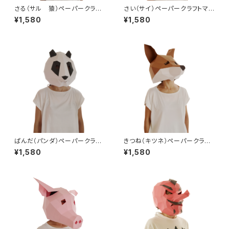
さる（サル 猿）ペーパークラフ
さい（サイ）ペーパークラフトマス
ト マスク かぶりもの 大人
ク かぶりもの 大人用 手作
¥1,580
¥1,580
用 手作り人気動物シリーズ
り人気動物シリーズ 面白いか
面白いかわいい被り物【かぶれ
わいい被り物【かぶれますく】
ますく】 ハロウィン仮装衣装に
ハロウィン仮装衣装にも！【送料
も！【送料込】MONKEY 3D MA
込】Rhino 3D Mask Papercr
SK PAPERCRAFT DIY
aft DIY
ぱんだ（パンダ）ペーパークラフ
きつね（キツネ）ペーパークラフ
トマスク かぶりもの 大人
トマスク かぶりもの 大人
¥1,580
¥1,580
用 手作り人気動物シリーズ
用 手作り人気動物シリーズ
面白いかわいい被り物【かぶれ
面白いかわいい被り物【かぶれ
ますく】 ハロウィン仮装衣装に
ますく】 ハロウィン仮装衣装に
も！【送料込】Panda 3D Mask
も！【送料込】Fox 3D Mask Pa
Papercraft DIY
percraft DIY