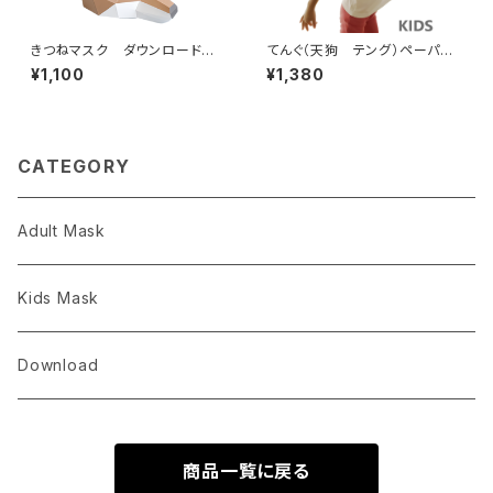
きつねマスク ダウンロード
てんぐ（天狗 テング）ペーパー
版 簡単手作りおもしろかわい
クラフトマスク【子供用】かぶりも
¥1,100
¥1,380
い人気動物シリーズ キツネの
の 手作り人気動物シリーズ
仮装衣装 ハロウィンにも！
かぶれますく ハロウィン仮装
衣装にも！【送料込】Tengu 3D
Mask Papercraft For Kids
DIY
CATEGORY
Adult Mask
Kids Mask
Download
商品一覧に戻る