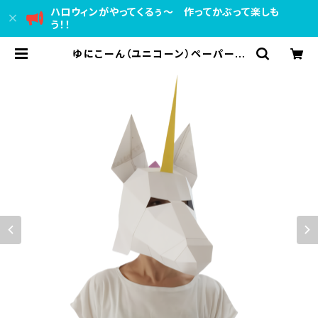
ハロウィンがやってくるぅ～ 作ってかぶって楽しも
う！！
ゆにこーん（ユニコーン）ペーパーク
ラフトマスク かぶりもの 大人用
手作り人気動物シリーズ 面白いか
わいい被り物【かぶれますく】 ハロウ
ィン仮装衣装にも！【送料込】Unicor
n 3D Mask Papercraft DIY | ペ
ーパークラフト かぶれますく かぶ
りもの（被り物）動物マスク手作り おも
しろ（面白い）かわいい仮装衣装 知
育玩具 人気