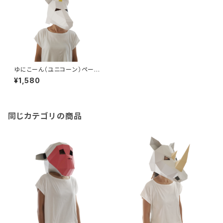
ゆにこーん（ユニコーン）ペーパ
ークラフトマスク かぶりもの
¥1,580
大人用 手作り人気動物シリー
ズ 面白いかわいい被り物【か
ぶれますく】 ハロウィン仮装衣
装にも！【送料込】Unicorn 3D
Mask Papercraft DIY
同じカテゴリの商品