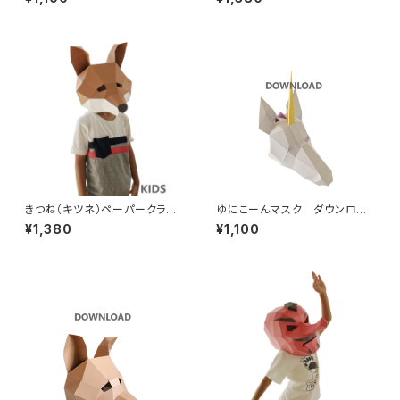
気動物シリーズ ブタの仮装衣
作り人気動物シリーズ かぶれ
装 ハロウィンにも！
ますく ハロウィン仮装衣装に
も！【送料込】Rabbit 3D Mask
Papercraft For Kids DIY
きつね（キツネ）ペーパークラフ
ゆにこーんマスク ダウンロー
トマスク【子供用】かぶりもの
ド版 簡単手作りおもしろかわ
¥1,380
¥1,100
手作り人気動物シリーズ かぶ
いい人気動物シリーズ ユニコ
れますく ハロウィン仮装衣装
ーンの仮装衣装 ハロウィンに
にも！【送料込】Fox 3D Mask
も！
Papercraft For Kids DIY